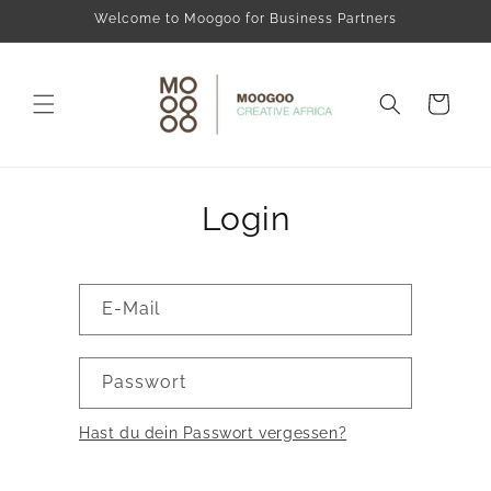
Direkt
Welcome to Moogoo for Business Partners
zum
Inhalt
Warenkorb
Login
E-Mail
Passwort
Hast du dein Passwort vergessen?