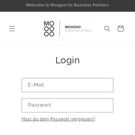
Direkt
Welcome to Moogoo for Business Partners
zum
Inhalt
Warenkorb
Login
E-Mail
Passwort
Hast du dein Passwort vergessen?