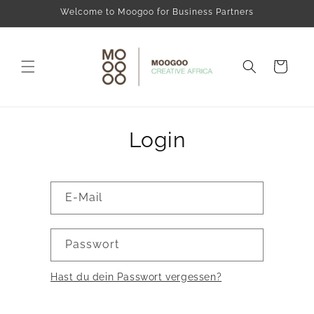
Direkt
Welcome to Moogoo for Business Partners
zum
Inhalt
Warenkorb
Login
E-Mail
Passwort
Hast du dein Passwort vergessen?