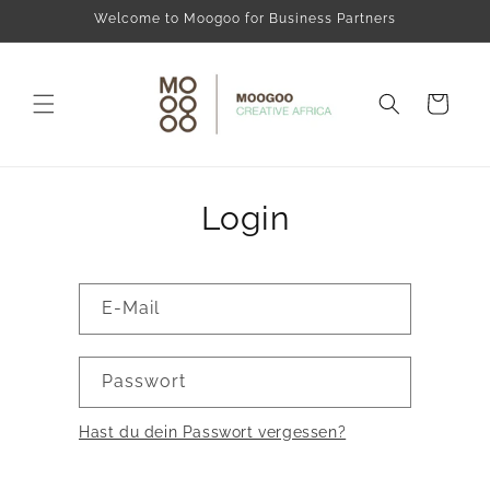
Direkt
Welcome to Moogoo for Business Partners
zum
Inhalt
Warenkorb
Login
E-Mail
Passwort
Hast du dein Passwort vergessen?