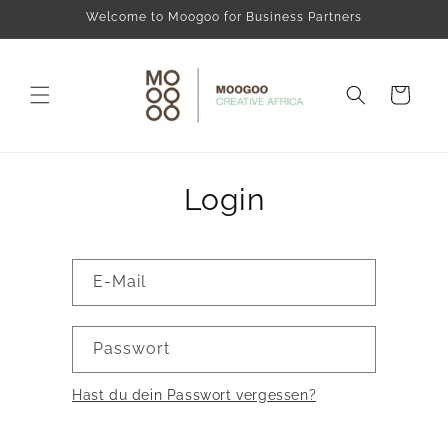
Direkt
Welcome to Moogoo for Business Partners
zum
Inhalt
Warenkorb
Login
E-Mail
Passwort
Hast du dein Passwort vergessen?