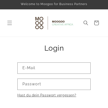
Direkt
Welcome to Moogoo for Business Partners
zum
Inhalt
Warenkorb
Login
E-Mail
Passwort
Hast du dein Passwort vergessen?